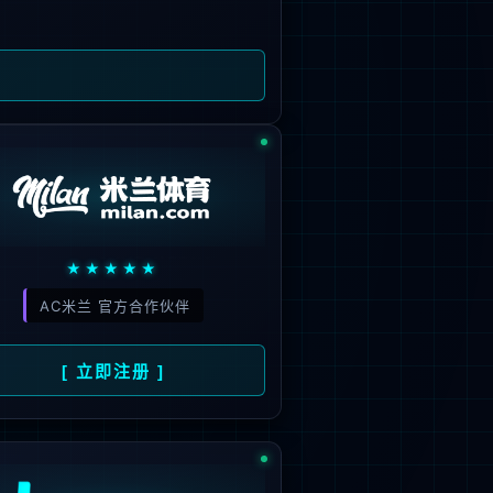
电话： / 
7777
 / 
8888
 / 
9999
药物警戒客服热线：400-127-7799
传真：0531-83126688 / 9688
地址：山东省济南市高新区旅游路8888号
邮箱：
wangzhan@whhclx.com